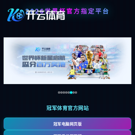
2026世界杯官方指定平台
冠军体育官方网站
冠军电脑网页版