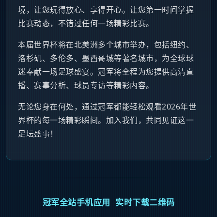
境，让您玩得放心、享得开心。让您第一时间掌握
比赛动态，不错过任何一场精彩比赛。
本届世界杯将在北美洲多个城市举办，包括纽约、
洛杉矶、多伦多、墨西哥城等著名城市，为全球球
迷奉献一场足球盛宴。冠军将全程为您提供高清直
播、赛事分析、球员专访等精彩内容。
无论您身在何处，通过冠军都能轻松观看2026年世
界杯的每一场精彩瞬间。加入我们，共同见证这一
足坛盛事！
冠军全站手机应用 实时下载二维码